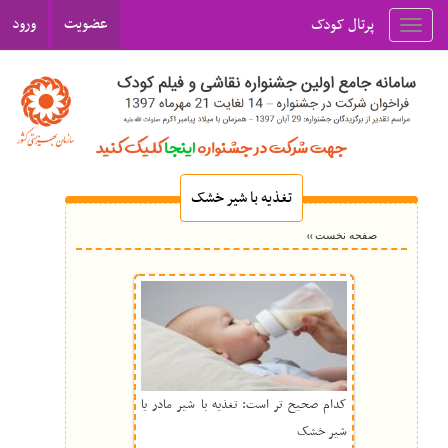
عضویت
ورود
پرتال کودک
Toggl
navig
تغذیه با شیر خشک
››
صفحه نخست
کدام صحیح تر است: تغذیه با شیر مادر یا
شیر خشک