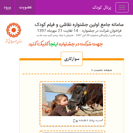
عضویت
ورود
پرتال کودک
Toggl
navig
سوارکاری
››
صفحه نخست
اسب، رشد دهنده روح